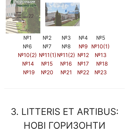
№1
№2
№3
№4
№5
№6
№7
№8
№9
№10(1)
№10(2)
№11(1)
№11(2)
№12
№13
№14
№15
№16
№17
№18
№19
№20
№21
№22
№23
3. LITTERIS ET ARTIBUS:
НОВІ ГОРИЗОНТИ