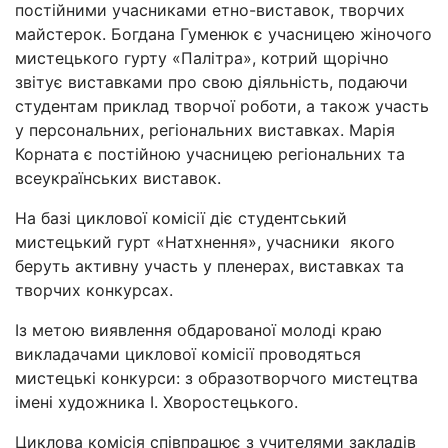
постійними учасниками етно-виставок, творчих
майстерок. Богдана Гуменюк є учасницею жіночого
мистецького гурту «Палітра», котрий щорічно
звітує виставками про свою діяльність, подаючи
студентам приклад творчої роботи, а також участь
у персональних, регіональних виставках. Марія
Корната є постійною учасницею регіональних та
всеукраїнських виставок.
На базі циклової комісії діє студентський
мистецький гурт «Натхнення», учасники якого
беруть активну участь у пленерах, виставках та
творчих конкурсах.
Із метою виявлення обдарованої молоді краю
викладачами циклової комісії проводяться
мистецькі конкурси: з образотворчого мистецтва
імені художника І. Хворостецького.
Циклова комісія співпрацює з учителями закладів