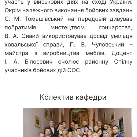
участь у військових діях на сході України.
Окрім належного виконання бойових завдань
С. М. Томашівський на передовій дивував
побратимів мистецтвом гончарства,
В. А. Сивий використовував досвід умільця
ковальської справи, П. В. Чуловський –
майстра з виробництва меблів. Доцент
І. А. Білосевич очолює районну Спілку
учасників бойових дій ООС.
Колектив кафедри