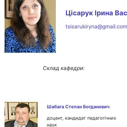
Цісарук
Ірина Ва
tsisarukiryna@gmail.co
Склад кафедри:
Шабага Степан
Богданович
доцент, кандидат педагогічних
наук