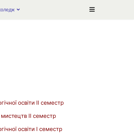
коледж
ічної освіти IІ семестр
 мистецтв IІ семестр
гічної освіти І семестр