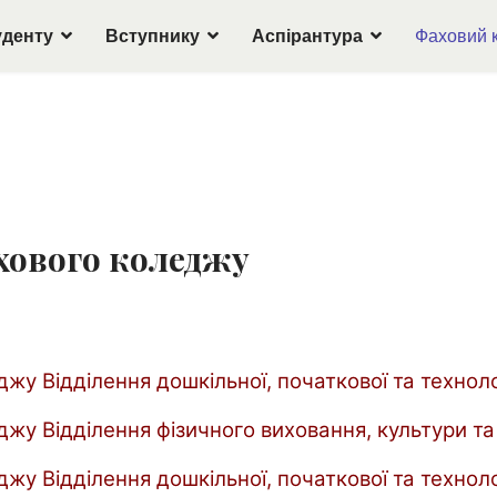
уденту
Вступнику
Аспірантура
Фаховий 
хового коледжу
жу Відділення дошкільної, початкової та технолог
джу Відділення фізичного виховання, культури та
жу Відділення дошкільної, початкової та техноло