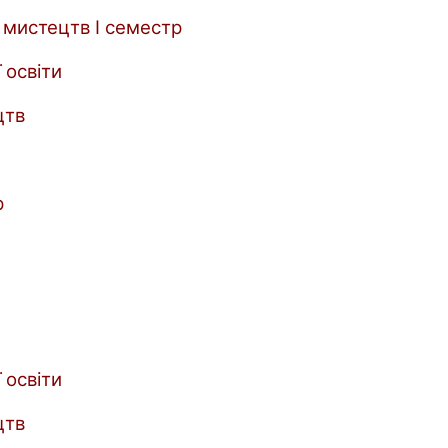
 мистецтв І семестр
 освіти
цтв
р
 освіти
цтв