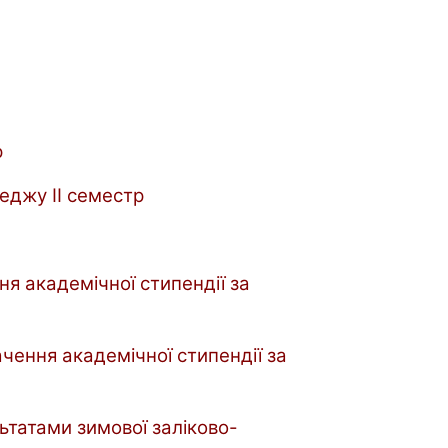
р
леджу
ІІ семестр
ня академічної стипендії за
ачення академічної стипендії за
ьтатами зимової заліково-