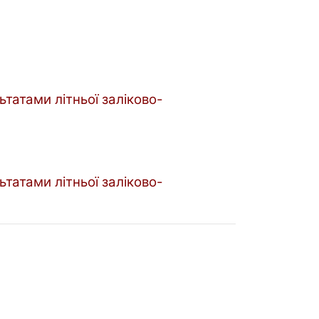
татами літньої заліково-
татами літньої заліково-