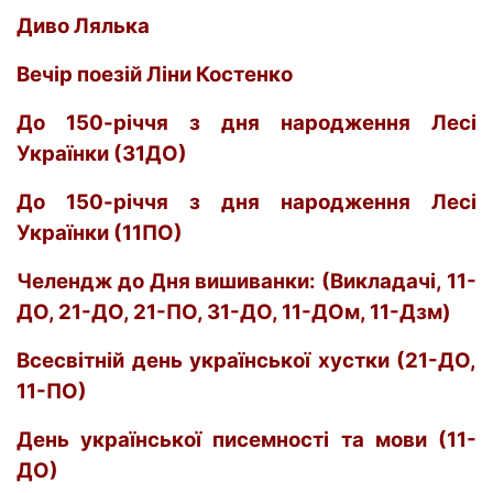
Диво Лялька
Вечір поезій Ліни Костенко
До 150-річчя з дня народження Лесі
Українки (31ДО)
До 150-річчя з дня народження Лесі
Українки (11ПО)
Челендж до Дня вишиванки: (
Викладачі
,
11-
ДО
,
21-ДО
,
21-ПО
,
31-ДО
,
11-ДОм
,
11-Дзм
)
Всесвітній день української хустки
(
21-ДО
,
11-ПО
)
День української писемності та мови (11-
ДО)