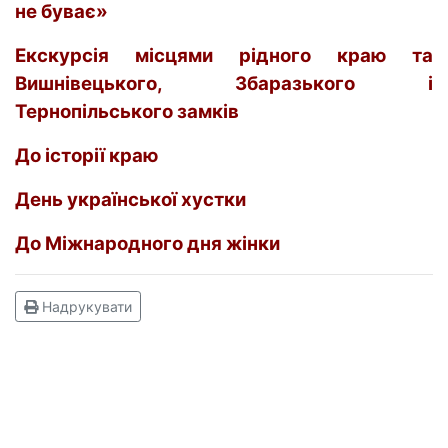
не буває»
Екскурсія місцями рідного краю та
Вишнівецького, Збаразького і
Тернопільського замків
До історії краю
День української хустки
До Міжнародного дня жінки
Надрукувати