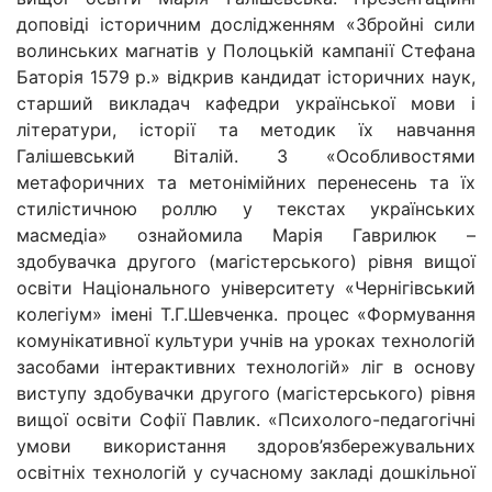
доповіді історичним дослідженням «Збройні сили
волинських магнатів у Полоцькій кампанії Стефана
Баторія 1579 р.» відкрив кандидат історичних наук,
старший викладач кафедри української мови і
літератури, історії та методик їх навчання
Галішевський Віталій. З «Особливостями
метафоричних та метонімійних перенесень та їх
стилістичною роллю у текстах українських
масмедіа» ознайомила Марія Гаврилюк –
здобувачка другого (магістерського) рівня вищої
освіти Національного університету «Чернігівський
колегіум» імені Т.Г.Шевченка. процес «Формування
комунікативної культури учнів на уроках технологій
засобами інтерактивних технологій» ліг в основу
виступу здобувачки другого (магістерського) рівня
вищої освіти Софії Павлик. «Психолого-педагогічні
умови використання здоров’язбережувальних
освітніх технологій у сучасному закладі дошкільної