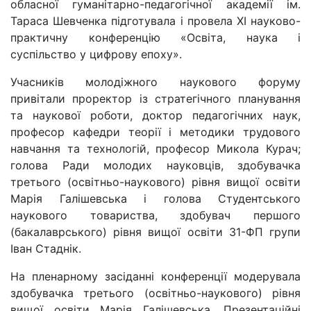
обласної гуманітарно-педагогічної академії ім.
Тараса Шевченка підготувала і провела ХІ науково-
практичну конференцію «Освіта, наука і
суспільство у цифрову епоху».
Учасників молодіжного наукового форуму
привітали проректор із стратегічного планування
та наукової роботи, доктор педагогічних наук,
професор кафедри теорії і методики трудового
навчання та технологій, професор Микола Курач;
голова Ради молодих науковців, здобувачка
третього (освітньо-наукового) рівня вищої освіти
Марія Галішевська і голова Студентського
наукового товариства, здобувач першого
(бакалаврського) рівня вищої освіти 31-ФП групи
Іван Стаднік.
На пленарному засіданні конференції модерувала
здобувачка третього (освітньо-наукового) рівня
вищої освіти Марія Галішевська. Презентаційні