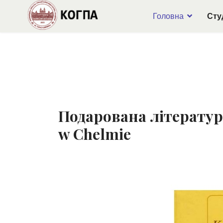
Головна
Сту
Подарована література
w Chelmie