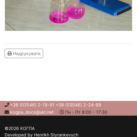
Надрукувати
+38 (03546) 2-19-91 +38 (03546) 2-24-89
kogpa_docs@ukr.net
Пн - Пт 8:00 - 17:30
©2026 КОГПА
Developed by Henrikh Styrankevych