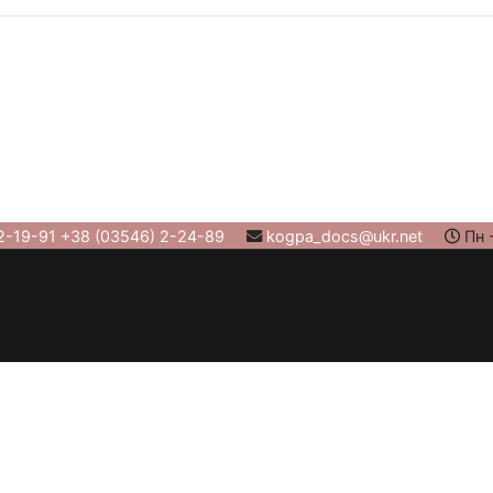
2-19-91 +38 (03546) 2-24-89
kogpa_docs@ukr.net
Пн -