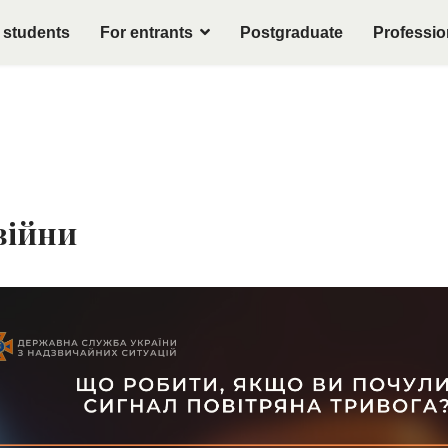
 students
For entrants
Postgraduate
Professio
 війни